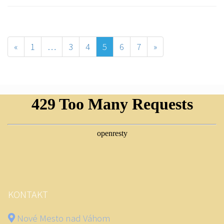
«
1
…
3
4
5
6
7
»
KONTAKT
Nové Mesto nad Váhom