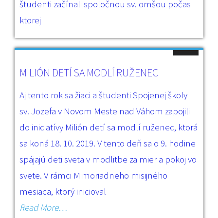
študenti začínali spoločnou sv. omšou počas
ktorej
MILIÓN DETÍ SA MODLÍ RUŽENEC
Aj tento rok sa žiaci a študenti Spojenej školy
sv. Jozefa v Novom Meste nad Váhom zapojili
do iniciatívy Milión detí sa modlí ruženec, ktorá
sa koná 18. 10. 2019. V tento deň sa o 9. hodine
spájajú deti sveta v modlitbe za mier a pokoj vo
svete. V rámci Mimoriadneho misijného
mesiaca, ktorý inicioval
Read More…