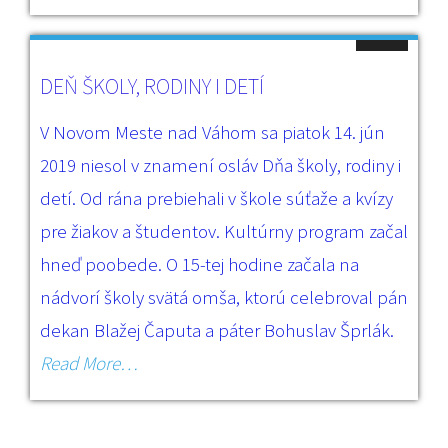
DEŇ ŠKOLY, RODINY I DETÍ
V Novom Meste nad Váhom sa piatok 14. jún
2019 niesol v znamení osláv Dňa školy, rodiny i
detí. Od rána prebiehali v škole súťaže a kvízy
pre žiakov a študentov. Kultúrny program začal
hneď poobede. O 15-tej hodine začala na
nádvorí školy svätá omša, ktorú celebroval pán
dekan Blažej Čaputa a páter Bohuslav Šprlák.
Read More…