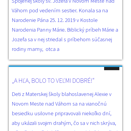
Spojenej školy sv. Jozefa v Novom Meste nad
Váhom pod vedením sestier. Konala sa na
Narodenie Pána 25. 12. 2019 v Kostole
Narodenia Panny Márie. Biblický príbeh Márie a
Jozefa sa v nej striedal s príbehom súčasnej
rodiny mamy, otca a
„A HĽA, BOLO TO VEĽMI DOBRÉ!“
Deti z Materskej školy blahoslavenej Alexie v
Novom Meste nad Váhom sa na vianočnú
besiedku usilovne pripravovali niekoľko dní,
aby ukázali svojim drahým, čo sa v nich skrýva,