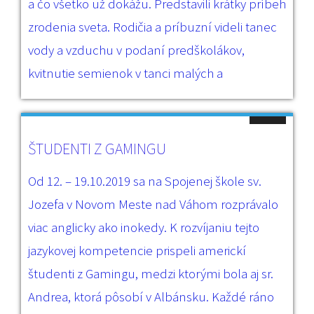
a čo všetko už dokážu. Predstavili krátky príbeh
zrodenia sveta. Rodičia a príbuzní videli tanec
vody a vzduchu v podaní predškolákov,
kvitnutie semienok v tanci malých a
ŠTUDENTI Z GAMINGU
Od 12. – 19.10.2019 sa na Spojenej škole sv.
Jozefa v Novom Meste nad Váhom rozprávalo
viac anglicky ako inokedy. K rozvíjaniu tejto
jazykovej kompetencie prispeli americkí
študenti z Gamingu, medzi ktorými bola aj sr.
Andrea, ktorá pôsobí v Albánsku. Každé ráno