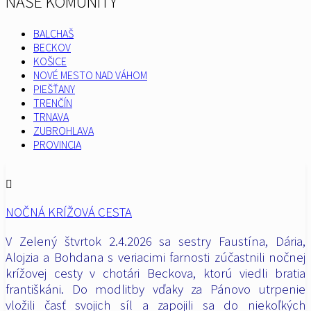
NAŠE KOMUNITY
BALCHAŠ
BECKOV
KOŠICE
NOVÉ MESTO NAD VÁHOM
PIEŠŤANY
TRENČÍN
TRNAVA
ZUBROHLAVA
PROVINCIA
NOČNÁ KRÍŽOVÁ CESTA
V Zelený štvrtok 2.4.2026 sa sestry Faustína, Dária,
Alojzia a Bohdana s veriacimi farnosti zúčastnili nočnej
krížovej cesty v chotári Beckova, ktorú viedli bratia
františkáni. Do modlitby vďaky za Pánovo utrpenie
vložili časť svojich síl a zapojili sa do niekoľkých