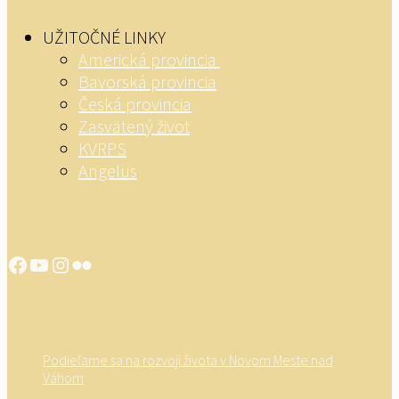
UŽITOČNÉ LINKY
Americká provincia
Bavorská provincia
Česká provincia
Zasvätený život
KVRPS
Angelus
Facebook
YouTube
Instagram
Flickr
Podieľame sa na rozvoji života v Novom Meste nad
Váhom