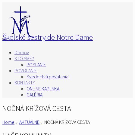
Školské sestry de Notre Dame
Domov
KTO SME?
POSLANIE
POVOLANIE
Svedectvá povolania
KONTAKTY
ONLINE KAPLNKA
GALÉRIA
NOČNÁ KRÍŽOVÁ CESTA
Home
›
AKTUÁLNE
›
NOČNÁ KRÍŽOVÁ CESTA