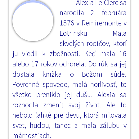
Alexia Le Clerc sa
narodila 2. februára
1576 v Remiremonte v
Lotrinsku Mala
skvelých rodičov, ktorí
ju viedli k zbožnosti. Keď mala 16
alebo 17 rokov ochorela. Do rúk sa jej
dostala knižka o Božom súde.
Povrchné spovede, malá horlivosť, to
všetko preniklo jej dušu. Alexia sa
rozhodla zmeniť svoj život. Ale to
nebolo ľahké pre devu, ktorá milovala
svet, hudbu, tanec a mala záľubu v
márnostiach.