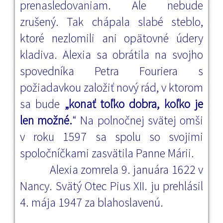
prenasledovaniam. Ale nebude
zrušený. Tak chápala slabé steblo,
ktoré nezlomili ani opätovné údery
kladiva. Alexia sa obrátila na svojho
spovedníka Petra Fouriera s
požiadavkou založiť nový rád, v ktorom
sa bude
„konať toľko dobra, koľko je
len možné.
“ Na polnočnej svätej omši
v roku 1597 sa spolu so svojimi
spoločníčkami zasvätila Panne Márii.
Alexia zomrela 9. januára 1622 v
Nancy. Svätý Otec Pius XII. ju prehlásil
4. mája 1947 za blahoslavenú.