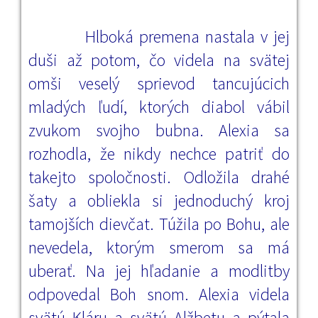
Hlboká premena nastala v jej
duši až potom, čo videla na svätej
omši veselý sprievod tancujúcich
mladých ľudí, ktorých diabol vábil
zvukom svojho bubna. Alexia sa
rozhodla, že nikdy nechce patriť do
takejto spoločnosti. Odložila drahé
šaty a obliekla si jednoduchý kroj
tamojších dievčat. Túžila po Bohu, ale
nevedela, ktorým smerom sa má
uberať. Na jej hľadanie a modlitby
odpovedal Boh snom. Alexia videla
svätú Kláru a svätú Alžbetu a pýtala