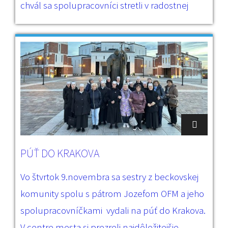
chvál sa spolupracovníci stretli v radostnej
PÚŤ DO KRAKOVA
Vo štvrtok 9.novembra sa sestry z beckovskej
komunity spolu s pátrom Jozefom OFM a jeho
spolupracovníčkami vydali na púť do Krakova.
V centre mesta si prezreli najdôležitejšie