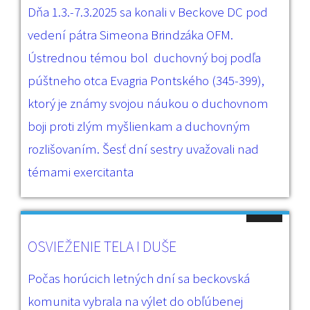
Dňa 1.3.-7.3.2025 sa konali v Beckove DC pod
vedení pátra Simeona Brindzáka OFM.
Ústrednou témou bol duchovný boj podľa
púštneho otca Evagria Pontského (345-399),
ktorý je známy svojou náukou o duchovnom
boji proti zlým myšlienkam a duchovným
rozlišovaním. Šesť dní sestry uvažovali nad
témami exercitanta
OSVIEŽENIE TELA I DUŠE
Počas horúcich letných dní sa beckovská
komunita vybrala na výlet do obľúbenej