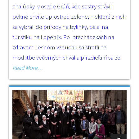
chalúpky v osade Grúň, kde sestry strávili
pekné chvíle uprostred zelene, niektoré z nich
sa vybrali do prírody na bylinky, ba aj na
turistiku na Lopeník. Po prechádzkach na
zdravom lesnom vzduchu sa stretli na
modlitbe večerných chvál a pri zdieľaní sa zo
Read More…