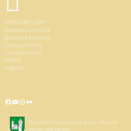
UŽITOČNÉ LINKY
Americká provincia
Bavorská provincia
Česká provincia
Zasvätený život
KVRPS
Angelus
Facebook
YouTube
Instagram
Flickr
Podieľame sa na rozvoji života v Novom
Meste nad Váhom