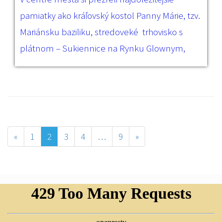
pamiatky ako kráľovský kostol Panny Márie, tzv.
Mariánsku baziliku, stredoveké trhovisko s
plátnom – Sukiennice na Rynku Glownym,
«
1
2
3
4
…
9
»