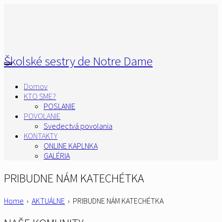
Školské sestry de Notre Dame
Domov
KTO SME?
POSLANIE
POVOLANIE
Svedectvá povolania
KONTAKTY
ONLINE KAPLNKA
GALÉRIA
PRIBUDNE NÁM KATECHÉTKA
Home
›
AKTUÁLNE
›
PRIBUDNE NÁM KATECHÉTKA