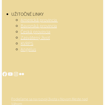
UŽITOČNÉ LINKY
Americká provincia
Bavorská provincia
Česká provincia
Zasvätený život
KVRPS
Angelus
Facebook
YouTube
Instagram
Flickr
Podieľame sa na rozvoji života v Novom Meste nad
Váhom