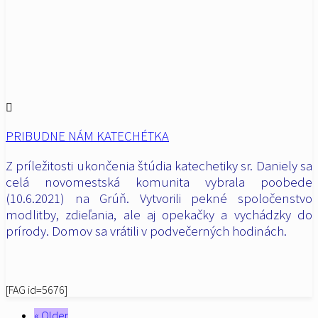
PRIBUDNE NÁM KATECHÉTKA
Z príležitosti ukončenia štúdia katechetiky sr. Daniely sa
celá novomestská komunita vybrala poobede
(10.6.2021) na Grúň. Vytvorili pekné spoločenstvo
modlitby, zdieľania, ale aj opekačky a vychádzky do
prírody. Domov sa vrátili v podvečerných hodinách.
[FAG id=5676]
« Older