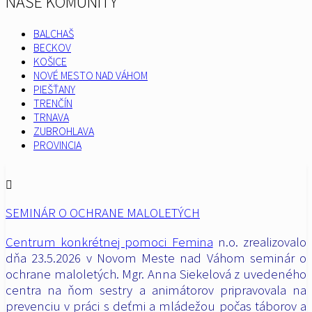
NAŠE KOMUNITY
BALCHAŠ
BECKOV
KOŠICE
NOVÉ MESTO NAD VÁHOM
PIEŠŤANY
TRENČÍN
TRNAVA
ZUBROHLAVA
PROVINCIA
SEMINÁR O OCHRANE MALOLETÝCH
Centrum konkrétnej pomoci Femina
n.o. zrealizovalo
dňa 23.5.2026 v Novom Meste nad Váhom seminár o
ochrane maloletých. Mgr. Anna Siekelová z uvedeného
centra na ňom sestry a animátorov pripravovala na
prevenciu v práci s deťmi a mládežou počas táborov a