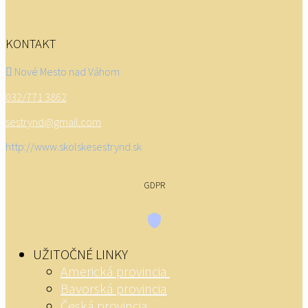
KONTAKT
Nové Mesto nad Váhom
032/771 3862
sestrynd@gmail.com
http://www.skolskesestrynd.sk
GDPR
UŽITOČNÉ LINKY
Americká provincia
Bavorská provincia
Česká provincia