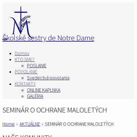
Školské sestry de Notre Dame
Domov
KTO SME?
POSLANIE
POVOLANIE
Svedectvá povolania
KONTAKTY
ONLINE KAPLNKA
GALÉRIA
SEMINÁR O OCHRANE MALOLETÝCH
Home
›
AKTUÁLNE
›
SEMINÁR O OCHRANE MALOLETÝCH