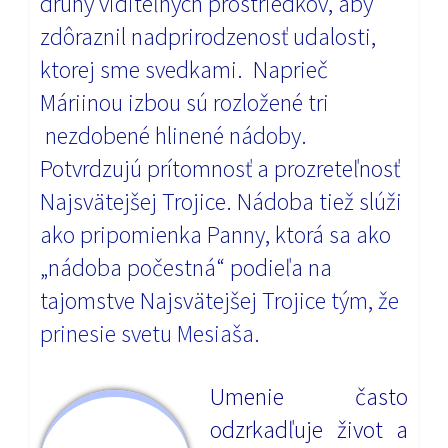
druhy viditeľných prostriedkov, aby
zdôraznil nadprirodzenosť udalosti,
ktorej sme svedkami. Naprieč
Máriinou izbou sú rozložené tri
nezdobené hlinené nádoby.
Potvrdzujú prítomnosť a prozreteľnosť
Najsvätejšej Trojice. Nádoba tiež slúži
ako pripomienka Panny, ktorá sa ako
„nádoba počestná“ podieľa na
tajomstve Najsvätejšej Trojice
tým, že
prinesie svetu Mesiaša.
Umenie často
odzrkadľuje život a