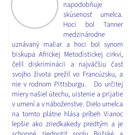
napodobňuje
skúsenosť umelca.
Hoci bol Tanner
medzinárodne
uznávaný maliar a hoci bol synom
biskupa Africkej Metodistickej cirkvi,
čelil diskriminácii a najväčšiu časť
svojho života prežil vo Francúzsku, a
nie v rodnom Pittsburgu. Do určitej
miery našiel útechu, uistenie a prijatie
v umení a v náboženstve. Dielo umelca
na tomto plátne hlása príbeh Vianoc
lepšie ako zriedkakedy predtým a je
schopné zjednotiť spolu Božské a