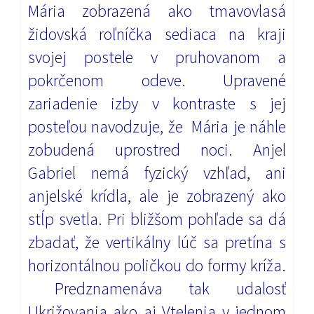
Mária zobrazená ako tmavovlasá
židovská roľníčka sediaca na kraji
svojej postele v pruhovanom a
pokrčenom odeve. Upravené
zariadenie izby v kontraste s jej
posteľou navodzuje, že Mária je náhle
zobudená uprostred noci.
Anjel
Gabriel nemá fyzický vzhľad, ani
anjelské krídla, ale je zobrazený ako
stĺp svetla. Pri bližšom pohľade sa dá
zbadať, že vertikálny lúč sa pretína s
horizontálnou poličkou do formy kríža.
Predznamenáva tak udalosť
Ukrižovania ako aj Vtelenia v jednom