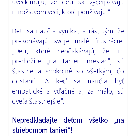
uvedomujú, že deti sa vyčerpávajú
množstvom vecí, ktoré používajú.“
Deti sa naučia vynikať a rásť tým, že
prekonávajú svoje malé frustrácie.
„Deti, ktoré neočakávajú, že im
predložíte „na tanieri mesiac“, sú
šťastné a spokojné so všetkým, čo
dostanú. A keď sa naučia byť
empatické a vďačné aj za málo, sú
oveľa šťastnejšie“.
Nepredkladajte deťom všetko „na
striebornom tanieri“!