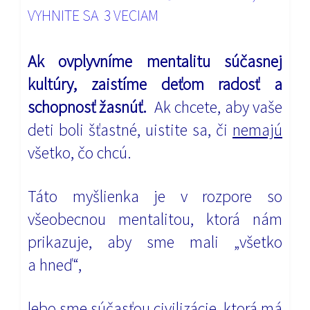
VYHNITE SA 3 VECIAM
Ak ovplyvníme mentalitu súčasnej
kultúry, zaistíme deťom radosť a
schopnosť žasnúť.
Ak chcete, aby vaše
deti boli šťastné, uistite sa, či
nemajú
všetko, čo chcú.
Táto myšlienka je v rozpore so
všeobecnou mentalitou, ktorá nám
prikazuje, aby sme mali „všetko
a hneď“,
lebo sme súčasťou civilizácie, ktorá má