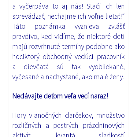
a vyčerpáva to aj nás! Stačí ich len
sprevádzať, nechajme ich voľne lietať!“
Táto poznámka vyznieva zvlášť
pravdivo, keď vidíme, že niektoré deti
majú rozvrhnuté termíny podobne ako
hociktorý obchodný vedúci pracovník
a dievčatá sú tak vyobliekané,
vyčesané a nachystané, ako malé ženy.
Nedávajte deťom veľa vecí naraz!
Hory vianočných darčekov, množstvo
rozličných a pestrých prázdninových
aktivít, kvantá sladkostí