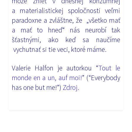
môže znieť v dnešnej konzumnej
a materialistickej spoločnosti veľmi
paradoxne a zvláštne, že „všetko mať
a mať to hneď“ nás neurobí tak
šťastnými, ako keď sa naučíme
vychutnať si tie veci, ktoré máme.
Valerie Halfon je autorkou “
Tout le
monde en a un, auf moi!
” (“Everybody
has one but me!”)
Zdroj.