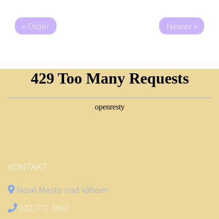
« Older
Newer »
KONTAKT
Nové Mesto nad Váhom
032/771 3862