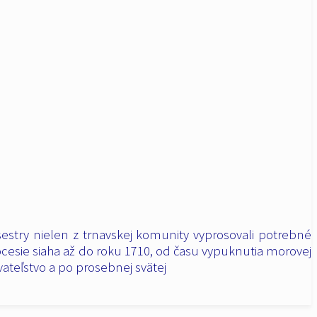
sestry nielen z trnavskej komunity vyprosovali potrebné
rocesie siaha až do roku 1710, od času vypuknutia morovej
vateľstvo a po prosebnej svätej