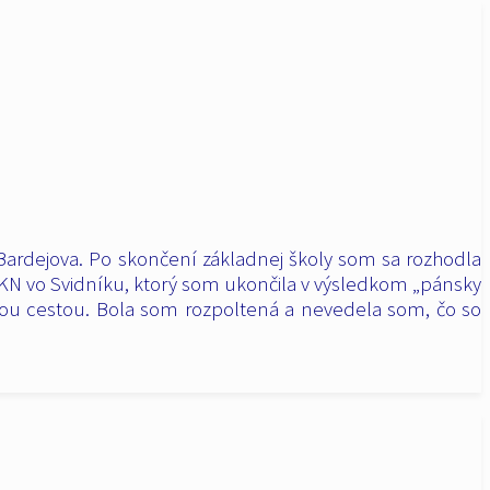
Bardejova.
Po skončení základnej školy som sa rozhodla
OZKN vo Svidníku, ktorý som ukončila v výsledkom „pánsky
ť inou cestou. Bola som rozpoltená a nevedela som, čo so