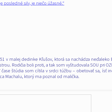
e posledné sily, je niečo úžasné.“
951 v malej dedinke Kľušov, ktorá sa nachádza neďaleko 
trou. Rodičia boli proti, a tak som vyštudovala SOU pri 
V čase štúdia som cítila v srdci túžbu – obetovať sa, ís
a Machalu, ktorý ma poznal od malička.