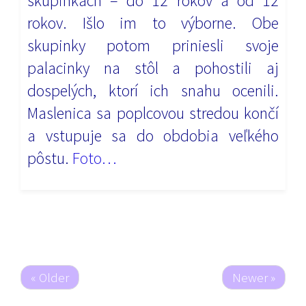
skupinkách – do 12 rokov a od 12
rokov. Išlo im to výborne. Obe
skupinky potom priniesli svoje
palacinky na stôl a pohostili aj
dospelých, ktorí ich snahu ocenili.
Maslenica sa poplcovou stredou končí
a vstupuje sa do obdobia veľkého
pôstu.
Foto…
« Older
Newer »