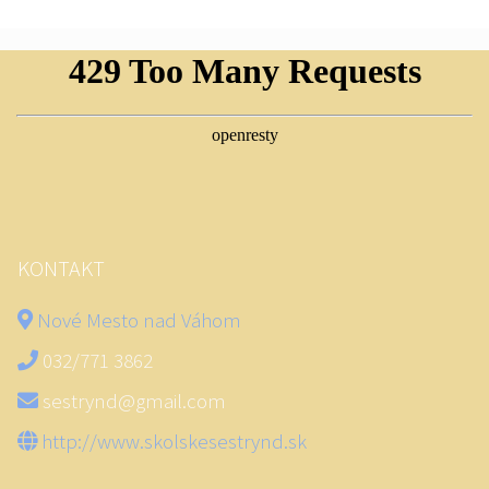
KONTAKT
Nové Mesto nad Váhom
032/771 3862
sestrynd@gmail.com
http://www.skolskesestrynd.sk