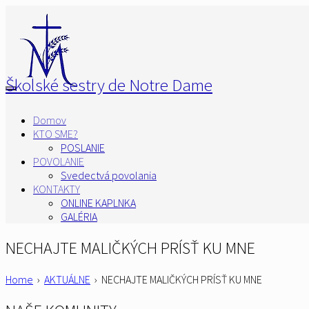
Školské sestry de Notre Dame
Domov
KTO SME?
POSLANIE
POVOLANIE
Svedectvá povolania
KONTAKTY
ONLINE KAPLNKA
GALÉRIA
NECHAJTE MALIČKÝCH PRÍSŤ KU MNE
Home
›
AKTUÁLNE
›
NECHAJTE MALIČKÝCH PRÍSŤ KU MNE