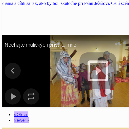
diania a cítili sa tak, ako
by boli skutočne pri Pánu Ježišovi. Celú scénu
Nechajte maličkých prísť ku mne
« Older
Newer »