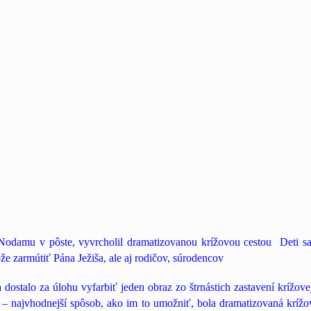
 Nodamu v pôste, vyvrcholil dramatizovanou krížovou
cestou Deti sa 
e zarmútiť Pána Ježiša, ale aj rodičov, súrodencov
 dostalo za úlohu vyfarbiť jeden obraz zo štrnástich zastavení
krížovej
ž – najvhodnejší spôsob, ako im to umožniť, bola dramatizovaná
krížov