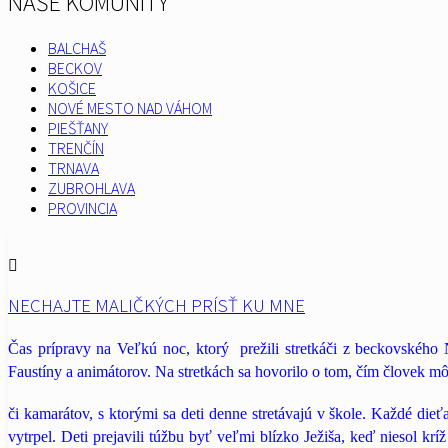
NAŠE KOMUNITY
BALCHAŠ
BECKOV
KOŠICE
NOVÉ MESTO NAD VÁHOM
PIEŠŤANY
TRENČÍN
TRNAVA
ZUBROHLAVA
PROVINCIA
NECHAJTE MALIČKÝCH PRÍSŤ KU MNE
Čas prípravy na Veľkú noc, ktorý prežili stretkáči z beckovského
Faustíny a animátorov. Na stretkách sa hovorilo o tom,
čím človek môž
či kamarátov, s ktorými sa deti denne
stretávajú v škole. Každé dieťa
vytrpel. Deti prejavili túžbu byť veľmi
blízko Ježiša, keď niesol krí