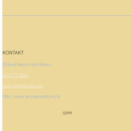
KONTAKT
Nové Mesto nad Váhom
032/771 3862
sestrynd@gmail.com
http://www.skolskesestrynd.sk
GDPR