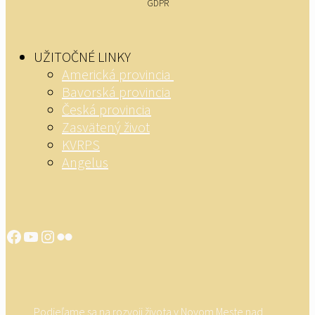
GDPR
UŽITOČNÉ LINKY
Americká provincia
Bavorská provincia
Česká provincia
Zasvätený život
KVRPS
Angelus
Facebook
YouTube
Instagram
Flickr
Podieľame sa na rozvoji života v Novom Meste nad