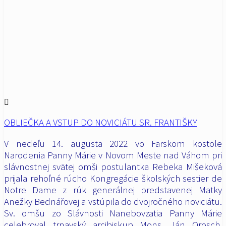
OBLIEČKA A VSTUP DO NOVICIÁTU SR. FRANTIŠKY
V nedeľu 14. augusta 2022 vo Farskom kostole
Narodenia Panny Márie v Novom Meste nad Váhom pri
slávnostnej svätej omši postulantka Rebeka Mišeková
prijala rehoľné rúcho Kongregácie školských sestier de
Notre Dame z rúk generálnej predstavenej Matky
Anežky Bednářovej a vstúpila do dvojročného noviciátu.
Sv.
omšu zo Slávnosti Nanebovzatia Panny Márie
celebroval trnavský arcibiskup Mons. Ján Orosch.