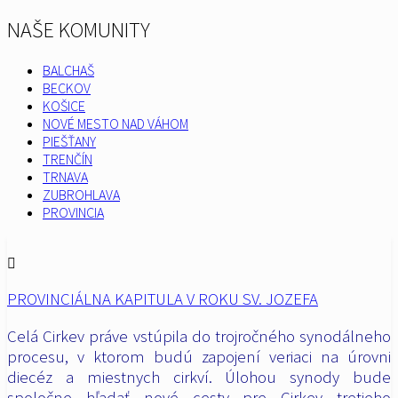
NAŠE KOMUNITY
BALCHAŠ
BECKOV
KOŠICE
NOVÉ MESTO NAD VÁHOM
PIEŠŤANY
TRENČÍN
TRNAVA
ZUBROHLAVA
PROVINCIA
PROVINCIÁLNA KAPITULA V ROKU SV. JOZEFA
Celá Cirkev práve vstúpila do trojročného synodálneho
procesu, v ktorom budú zapojení veriaci na úrovni
diecéz a miestnych cirkví. Úlohou synody bude
spoločne hľadať nové cesty pre Cirkev tretieho