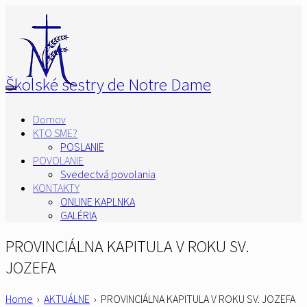
Školské sestry de Notre Dame
Domov
KTO SME?
POSLANIE
POVOLANIE
Svedectvá povolania
KONTAKTY
ONLINE KAPLNKA
GALÉRIA
PROVINCIÁLNA KAPITULA V ROKU SV.
JOZEFA
Home
›
AKTUÁLNE
›
PROVINCIÁLNA KAPITULA V ROKU SV. JOZEFA