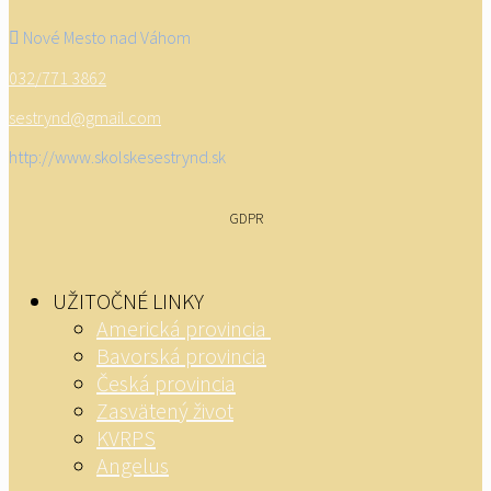
Nové Mesto nad Váhom
032/771 3862
sestrynd@gmail.com
http://www.skolskesestrynd.sk
GDPR
UŽITOČNÉ LINKY
Americká provincia
Bavorská provincia
Česká provincia
Zasvätený život
KVRPS
Angelus