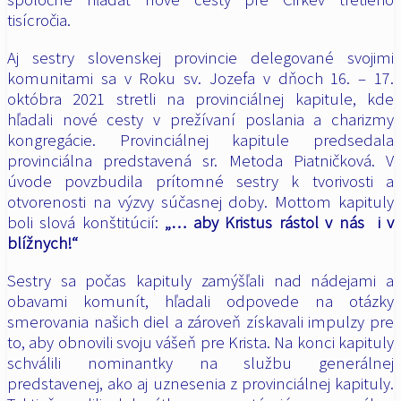
tisícročia.
Aj sestry slovenskej provincie delegované svojimi
komunitami
sa v Roku sv. Jozefa v dňoch 16. – 17.
októbra 2021 stretli na provinciálnej kapitule, kde
hľadali nové cesty v prežívaní poslania a charizmy
kongregácie. Provinciálnej kapitule predsedala
provinciálna predstavená sr. Metoda Piatničková. V
úvode povzbudila prítomné sestry k tvorivosti a
otvorenosti na výzvy súčasnej doby. Mottom kapituly
boli slová konštitúcií:
„… aby Kristus rástol v nás i v
blížnych!“
Sestry sa počas kapituly zamýšľali nad nádejami a
obavami komunít, hľadali odpovede na otázky
smerovania našich diel a zároveň získavali impulzy pre
to, aby obnovili svoju vášeň pre Krista. Na konci kapituly
schválili nominantky na službu generálnej
predstavenej, ako aj uznesenia z provinciálnej kapituly.